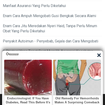
Manfaat Asuransi Yang Perlu Diketahui
Enam Cara Ampuh Mengobati Gusi Bengkak Secara Alami
Enam Cara Jitu Meredakan Nyeri Haid, Tanpa Perlu Minum
Obat Yang Perlu Diketahui
Penyakit Autoimun - Penyebab, Gejala dan Cara Mengobati
9 Strategi Yang Tepat Saat Memilih Asuransi Kesehatan
Ingin Wajah Mulus Tanpa Komedo? Ini Rahasianya
Jangan Pernah Anggap Sepele Tujuh Masalah Vagina Ini
Perlu Diketahui Penyebab Umum Kista Ovarium Bisa Muncul
ABOUT
•
CONTACT
•
PRIVACY